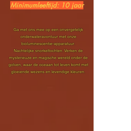
Minimumleeftijd: 10 jaar
Ga met ons mee op een onvergetelijk
onderwateravontuur met onze
bioluminescentie-apparatuur.
Nachtelijke snorkeltochten. Verken de
mysterieuze en magische wereld onder de
golven, waar de oceaan tot leven komt met
gloeiende wezens en levendige kleuren.